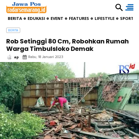
BERITA
EDUKASI
EVENT
FEATURES
LIFESTYLE
SPORTIV
BERITA
Rob Setinggi 80 Cm, Robohkan Rumah
Warga Timbulsloko Demak
ap
Rabu, 18 Januari 2023