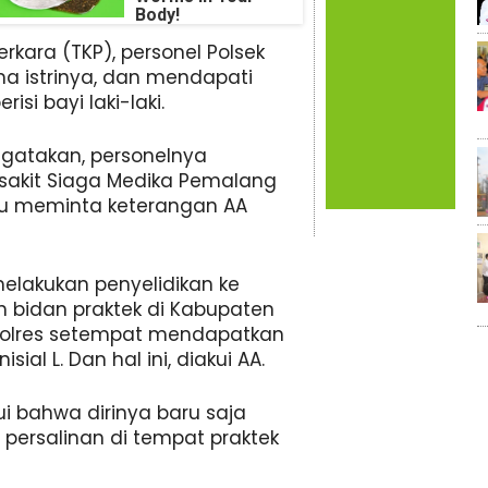
Body!
kara (TKP), personel Polsek
 istrinya, dan mendapati
si bayi laki-laki.
gatakan, personelnya
sakit Siaga Medika Pemalang
lu meminta keterangan AA
elakukan penyelidikan ke
n bidan praktek di Kabupaten
, Polres setempat mendapatkan
ial L. Dan hal ini, diakui AA.
ui bahwa dirinya baru saja
ersalinan di tempat praktek