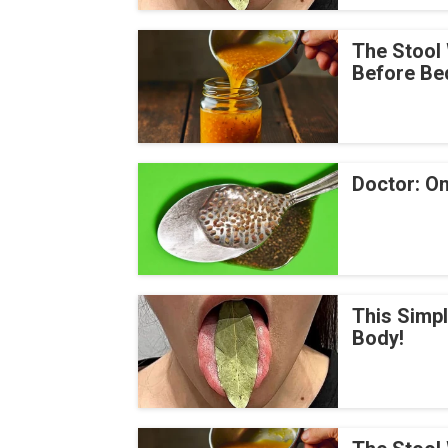
The Stool 
Before Be
Doctor: On
This Simp
Body!