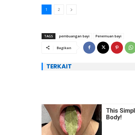
1
2
TAGS
pembuangan bayi
Penemuan bayi
Bagikan
TERKAIT
This Simp
Body!