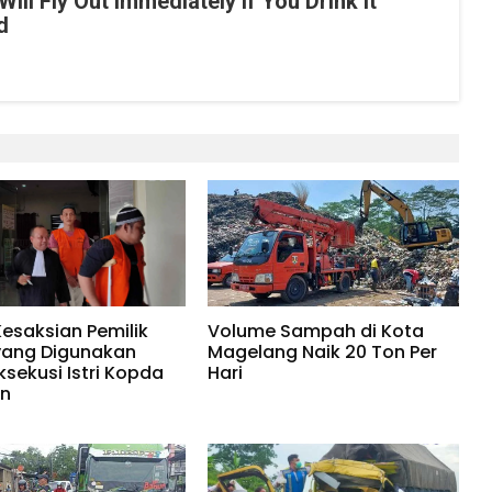
Will Fly Out Immediately If You Drink It
d
Kesaksian Pemilik
Volume Sampah di Kota
yang Digunakan
Magelang Naik 20 Ton Per
ksekusi Istri Kopda
Hari
in