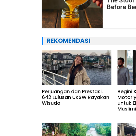
The Stool 
Before Be
REKOMENDASI
Perjuangan dan Prestasi,
Begini 
642 Lulusan UKSW Rayakan
Motor 
Wisuda
untuk E
Muslim