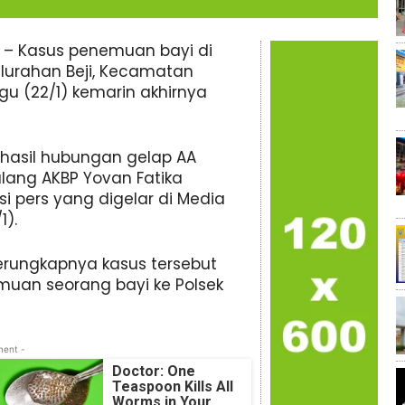
– Kasus penemuan bayi di
lurahan Beji, Kecamatan
 (22/1) kemarin akhirnya
hasil hubungan gelap AA
lang AKBP Yovan Fatika
i pers yang digelar di Media
1).
rungkapnya kasus tersebut
muan seorang bayi ke Polsek
ment -
Doctor: One
Teaspoon Kills All
Worms in Your