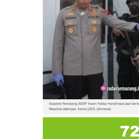
Kapolres Pemalang AKBP Yovan Fatika Handhiska saat beri
Mapolres setempat, Kamis (26/1). (Istimewa)