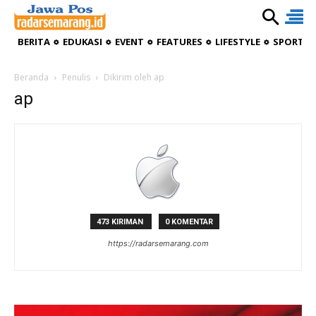
BERITA
EDUKASI
EVENT
FEATURES
LIFESTYLE
SPORTIV
Beranda
Penulis
Dikirim oleh ap
ap
473 KIRIMAN
0 KOMENTAR
https://radarsemarang.com