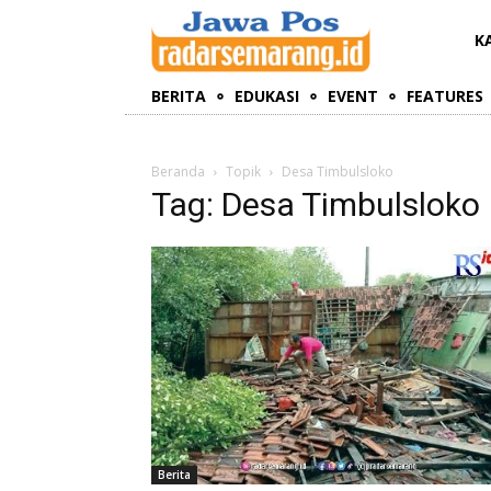
K
BERITA
EDUKASI
EVENT
FEATURES
Beranda
Topik
Desa Timbulsloko
Tag: Desa Timbulsloko
Berita