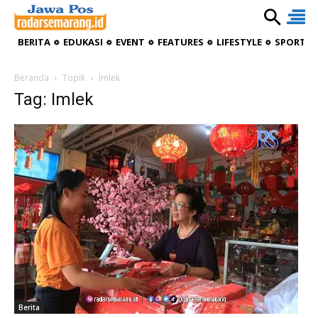
BERITA
EDUKASI
EVENT
FEATURES
LIFESTYLE
SPORTIV
Beranda
Topik
Imlek
Tag: Imlek
Berita