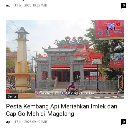
ap
-
17 Jan 2023 10:28 WIB
0
Berita
Pesta Kembang Api Meriahkan Imlek dan
Cap Go Meh di Magelang
ap
-
17 Jan 2023 09:40 WIB
0