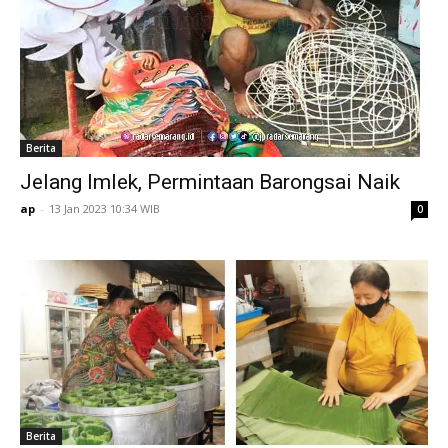
Berita
Jelang Imlek, Permintaan Barongsai Naik
ap
-
13 Jan 2023 10:34 WIB
0
Berita