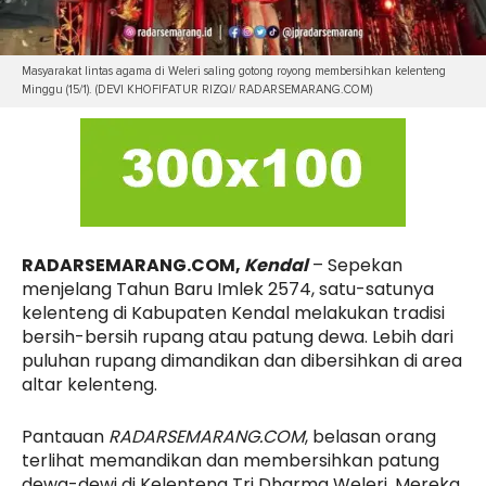
Masyarakat lintas agama di Weleri saling gotong royong membersihkan kelenteng
Minggu (15/1). (DEVI KHOFIFATUR RIZQI/ RADARSEMARANG.COM)
RADARSEMARANG.COM,
Kendal
– Sepekan
menjelang Tahun Baru Imlek 2574, satu-satunya
kelenteng di Kabupaten Kendal melakukan tradisi
bersih-bersih rupang atau patung dewa. Lebih dari
puluhan rupang dimandikan dan dibersihkan di area
altar kelenteng.
Pantauan
RADARSEMARANG.COM
, belasan orang
terlihat memandikan dan membersihkan patung
dewa-dewi di Kelenteng Tri Dharma Weleri. Mereka