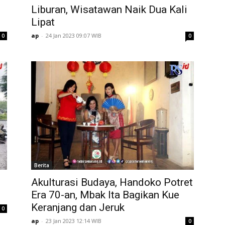
Liburan, Wisatawan Naik Dua Kali
Lipat
ap
-
24 Jan 2023 09:07 WIB
0
0
Berita
Akulturasi Budaya, Handoko Potret
Era 70-an, Mbak Ita Bagikan Kue
Keranjang dan Jeruk
0
ap
-
23 Jan 2023 12:14 WIB
0