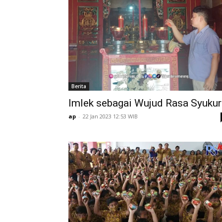
Berita
Imlek sebagai Wujud Rasa Syukur
ap
-
22 Jan 2023 12:53 WIB