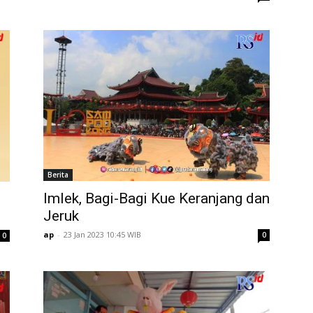
Berita
Imlek, Bagi-Bagi Kue Keranjang dan
Jeruk
ap
-
23 Jan 2023 10:45 WIB
0
0