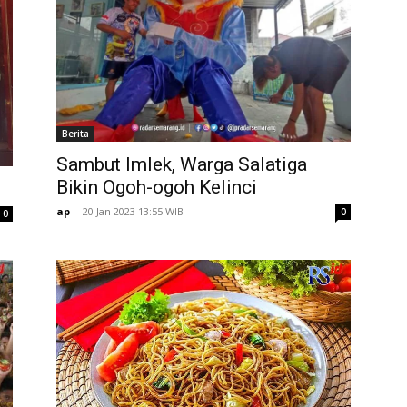
Berita
Sambut Imlek, Warga Salatiga
Bikin Ogoh-ogoh Kelinci
ap
-
20 Jan 2023 13:55 WIB
0
0