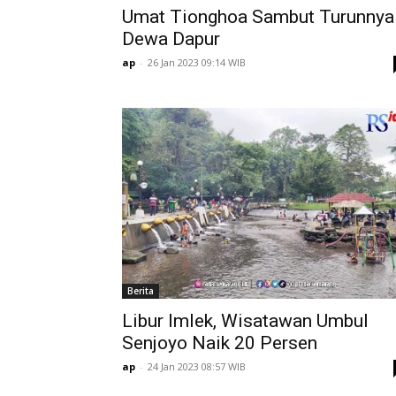
Umat Tionghoa Sambut Turunnya
Dewa Dapur
ap
-
26 Jan 2023 09:14 WIB
Berita
Libur Imlek, Wisatawan Umbul
Senjoyo Naik 20 Persen
ap
-
24 Jan 2023 08:57 WIB