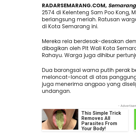
RADARSEMARANG.COM,
Semarang
2574 di Kelenteng Sam Poo Kong, Mi
berlangsung meriah. Ratusan warg
di Kota Semarang ini.
Mereka rela berdesak-desakan dem
dibagikan oleh Plt Wali Kota Sema
Rahayu. Warga juga dihibur pertunj
Dua barongsai warna putih perak 
meloncat-loncat di atas panggung
juga menerima angpao yang diseli
undangan.
- Advertise
This Simple Trick
Removes All
Parasites From
Your Body!