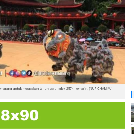
g Semarang untuk merayakan tahun baru Imlek 2574, kemarin. (NUR CHAMIM/