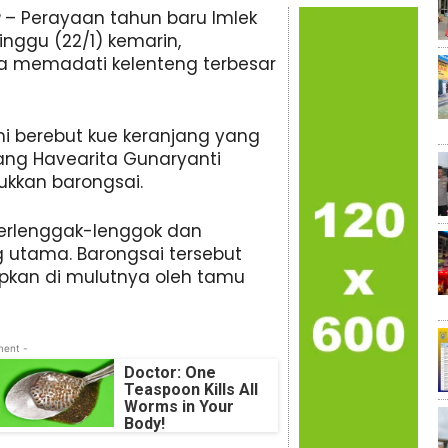
– Perayaan tahun baru Imlek
nggu (22/1) kemarin,
a memadati kelenteng terbesar
i berebut kue keranjang yang
rang Havearita Gunaryanti
ukkan barongsai.
berlenggak-lenggok dan
 utama. Barongsai tersebut
pkan di mulutnya oleh tamu
ment -
Doctor: One
Teaspoon Kills All
Worms in Your
Body!