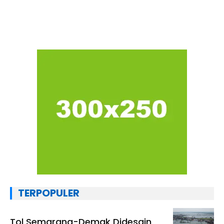
TERPOPULER
Tol Semarang-Demak Didesain