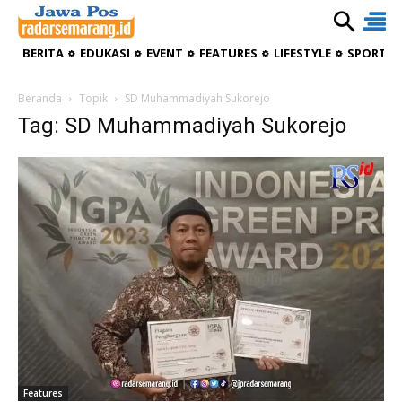
BERITA
EDUKASI
EVENT
FEATURES
LIFESTYLE
SPORTIV
Beranda
Topik
SD Muhammadiyah Sukorejo
Tag: SD Muhammadiyah Sukorejo
Features