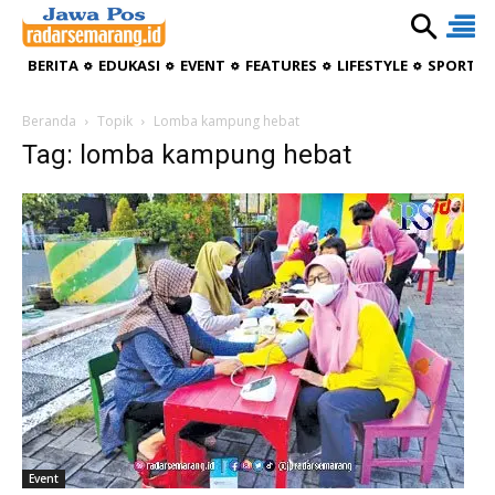
BERITA
EDUKASI
EVENT
FEATURES
LIFESTYLE
SPORTIV
Beranda
Topik
Lomba kampung hebat
Tag: lomba kampung hebat
Event