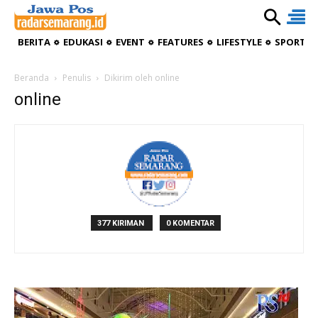
BERITA
EDUKASI
EVENT
FEATURES
LIFESTYLE
SPORTIV
Beranda
Penulis
Dikirim oleh online
online
377 KIRIMAN
0 KOMENTAR