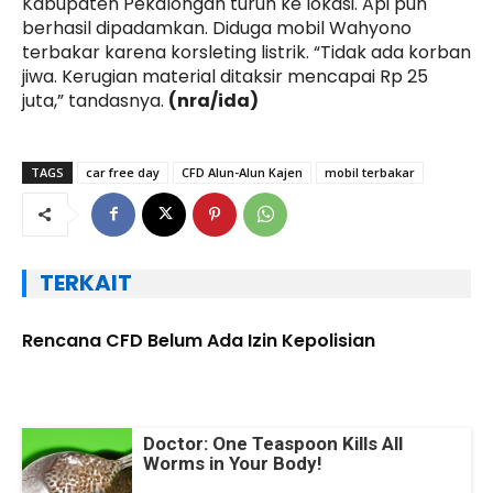
Kabupaten Pekalongan turun ke lokasi. Api pun
berhasil dipadamkan. Diduga mobil Wahyono
terbakar karena korsleting listrik. “Tidak ada korban
jiwa. Kerugian material ditaksir mencapai Rp 25
juta,” tandasnya.
(nra/ida)
TAGS
car free day
CFD Alun-Alun Kajen
mobil terbakar
TERKAIT
Rencana CFD Belum Ada Izin Kepolisian
Doctor: One Teaspoon Kills All
Worms in Your Body!