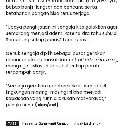
berharap Kota Semarang semakin ‘ijo royo-royo’,
bebas banjir, longsor dan bencana serta
ketahanan pangan bisa terus terjaga.
“Upaya penghijauan ini sengaja kita galakkan agar
Semarang menjadi adem, karena kita tahu suhu di
Semarang cukup panas,” tambahnya.
Genuk sengaja dipilih sebagai pusat gerakan
menanam, kerja masal dan
kick off urban farming
,
mengingat wilayah tersebut cukup parah
terdampak banjir.
“Semoga gerakan membersihkan sampah di
lingkungan masing-masing ini bisa menjadi
kebiasaan yang rutin dilakukan masyarakat,“
pungkasnya.
(den/zal)
TAGS
Hevearita Gunaryanti Rahayu
mbak ita dilantik