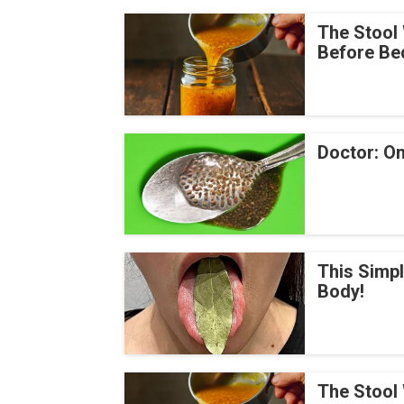
The Stool 
Before Be
Doctor: On
This Simp
Body!
The Stool 