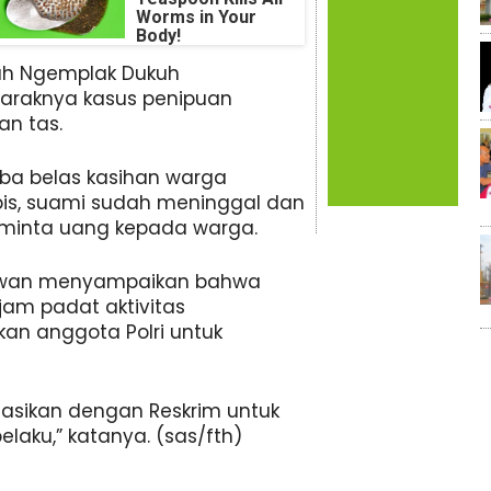
Worms in Your
Body!
ah Ngemplak Dukuh
araknya kasus penipuan
n tas.
ba belas kasihan warga
is, suami sudah meninggal dan
minta uang kepada warga.
niawan menyampaikan bahwa
jam padat aktivitas
an anggota Polri untuk
nasikan dengan Reskrim untuk
laku,” katanya. (sas/fth)