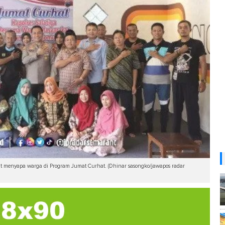
t menyapa warga di Program Jumat Curhat. (Dhinar sasongko/jawapos radar