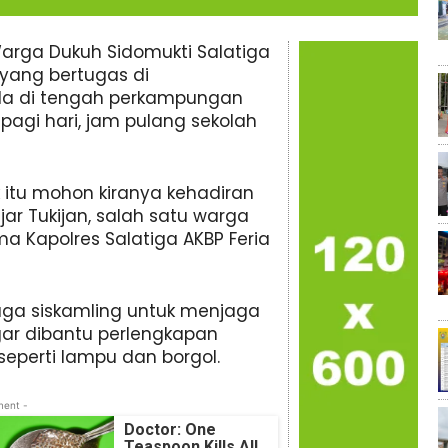
rga Dukuh Sidomukti Salatiga
yang bertugas di
da di tengah perkampungan
 pagi hari, jam pulang sekolah
 itu mohon kiranya kehadiran
jar Tukijan, salah satu warga
 Kapolres Salatiga AKBP Feria
ga siskamling untuk menjaga
ar dibantu perlengkapan
eperti lampu dan borgol.
ment -
Doctor: One
Teaspoon Kills All