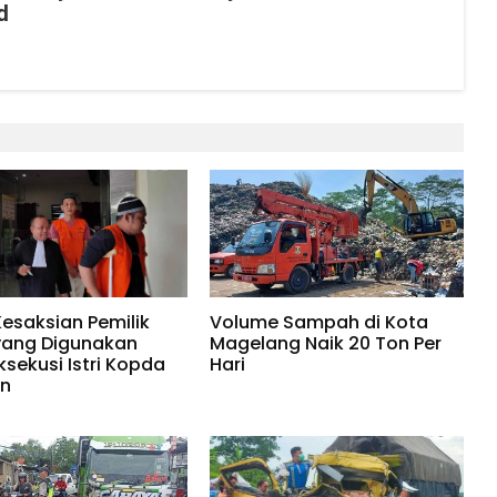
d
Kesaksian Pemilik
Volume Sampah di Kota
yang Digunakan
Magelang Naik 20 Ton Per
ksekusi Istri Kopda
Hari
in