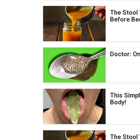
The Stool 
Before Be
Doctor: On
This Simp
Body!
The Stool 