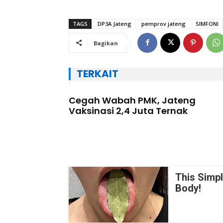
TAGS
DP3A Jateng
pemprov jateng
SIMFONI
Bagikan
TERKAIT
Cegah Wabah PMK, Jateng
Vaksinasi 2,4 Juta Ternak
This Simp
Body!