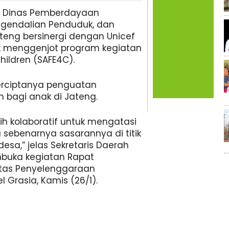
ui Dinas Pemberdayaan
ngendalian Penduduk, dan
teng bersinergi dengan Unicef
k menggenjot program kegiatan
hildren (SAFE4C).
erciptanya penguatan
 bagi anak di Jateng.
bih kolaboratif untuk mengatasi
 sebenarnya sasarannya di titik
sa,” jelas Sekretaris Daerah
buka kegiatan Rapat
itas Penyelenggaraan
l Grasia, Kamis (26/1).