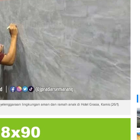
elenggaraan lingkungan aman dan ramah anak di Hotel Grasia, Kamis (26/1).