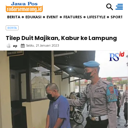
BERITA
EDUKASI
EVENT
FEATURES
LIFESTYLE
SPORTIV
BERITA
Tilep Duit Majikan, Kabur ke Lampung
ap
Sabtu, 21 Januari 2023