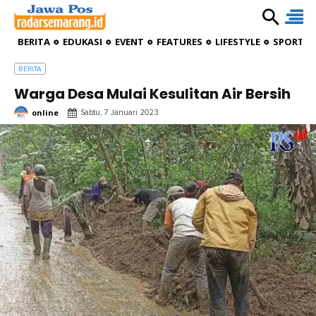
BERITA
EDUKASI
EVENT
FEATURES
LIFESTYLE
SPORTIV
BERITA
Warga Desa Mulai Kesulitan Air Bersih
online
Sabtu, 7 Januari 2023