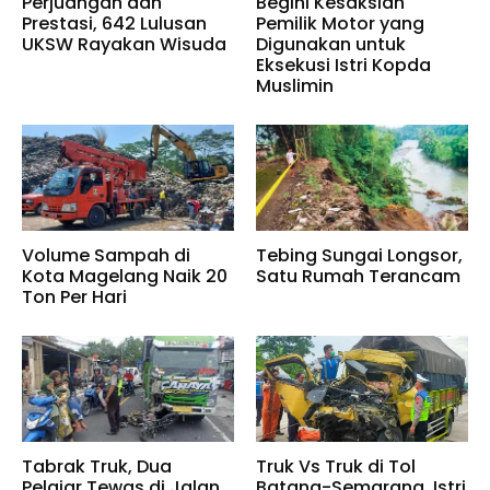
Perjuangan dan
Begini Kesaksian
Prestasi, 642 Lulusan
Pemilik Motor yang
UKSW Rayakan Wisuda
Digunakan untuk
Eksekusi Istri Kopda
Muslimin
Volume Sampah di
Tebing Sungai Longsor,
Kota Magelang Naik 20
Satu Rumah Terancam
Ton Per Hari
Tabrak Truk, Dua
Truk Vs Truk di Tol
Pelajar Tewas di Jalan
Batang-Semarang, Istri