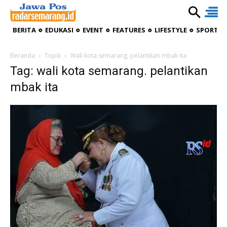
BERITA
EDUKASI
EVENT
FEATURES
LIFESTYLE
SPORTIV
Beranda
Topik
Wali kota semarang. pelantikan mbak ita
Tag: wali kota semarang. pelantikan
mbak ita