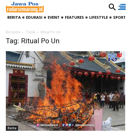
BERITA
EDUKASI
EVENT
FEATURES
LIFESTYLE
SPORTIV
Beranda
Topik
Ritual Po Un
Tag: Ritual Po Un
Berita