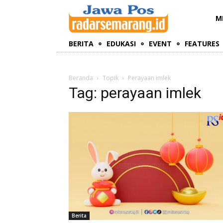
M
BERITA
EDUKASI
EVENT
FEATURES
Beranda
Topik
Perayaan imlek
Tag: perayaan imlek
Berita