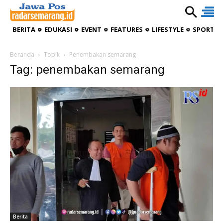
BERITA
EDUKASI
EVENT
FEATURES
LIFESTYLE
SPORTIV
Beranda
Topik
Penembakan semarang
Tag: penembakan semarang
Berita