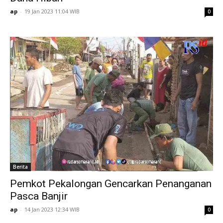
ap
-
19 Jan 2023 11:04 WIB
0
Berita
Pemkot Pekalongan Gencarkan Penanganan
Pasca Banjir
ap
-
14 Jan 2023 12:34 WIB
0