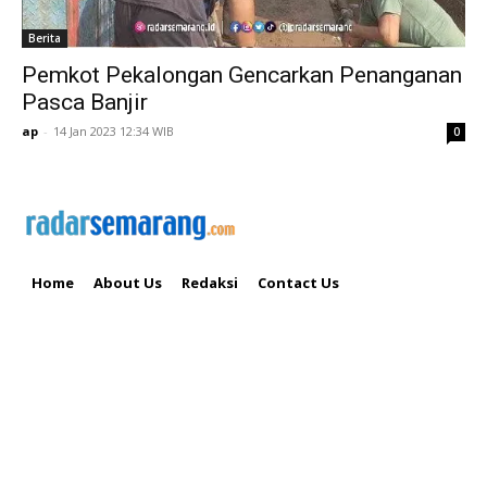
Berita
Pemkot Pekalongan Gencarkan Penanganan
Pasca Banjir
ap
-
14 Jan 2023 12:34 WIB
0
Home
About Us
Redaksi
Contact Us