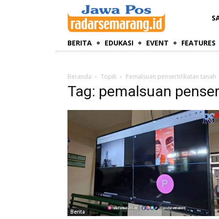
S
BERITA
EDUKASI
EVENT
FEATURES
Beranda
Topik
Pemalsuan pensertifikatan tanah
Tag: pemalsuan penser
Berita