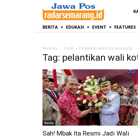
K
BERITA
EDUKASI
EVENT
FEATURES
Beranda
Topik
Pelantikan wali kota semarang
Tag: pelantikan wali k
Berita
Sah! Mbak Ita Resmi Jadi Wali