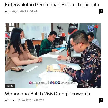
Keterwakilan Perempuan Belum Terpenuhi
ap
-
26 Jan 2023 09:51 WIB
0
Berita
Wonosobo Butuh 265 Orang Panwaslu
online
-
13 Jan 2023 10:18 WIB
0