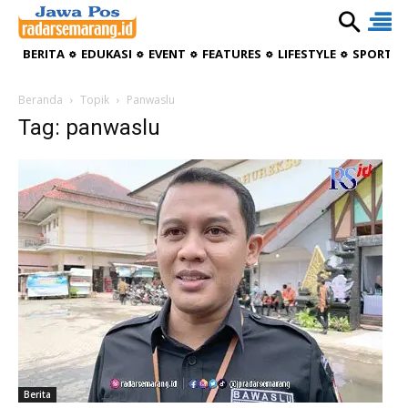
BERITA
EDUKASI
EVENT
FEATURES
LIFESTYLE
SPORTIV
Beranda
Topik
Panwaslu
Tag: panwaslu
Berita