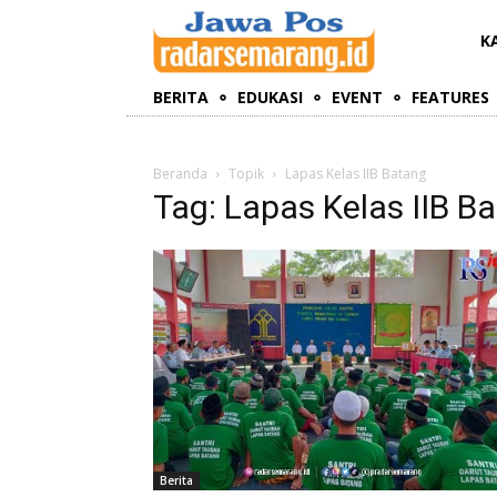
K
BERITA
EDUKASI
EVENT
FEATURES
Beranda
Topik
Lapas Kelas IIB Batang
Tag: Lapas Kelas IIB B
Berita