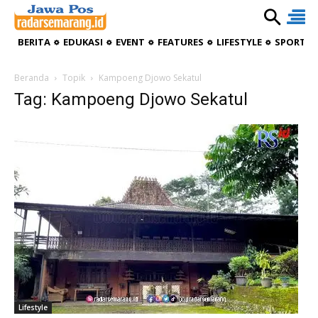
BERITA
EDUKASI
EVENT
FEATURES
LIFESTYLE
SPORTIV
Beranda
Topik
Kampoeng Djowo Sekatul
Tag: Kampoeng Djowo Sekatul
Lifestyle