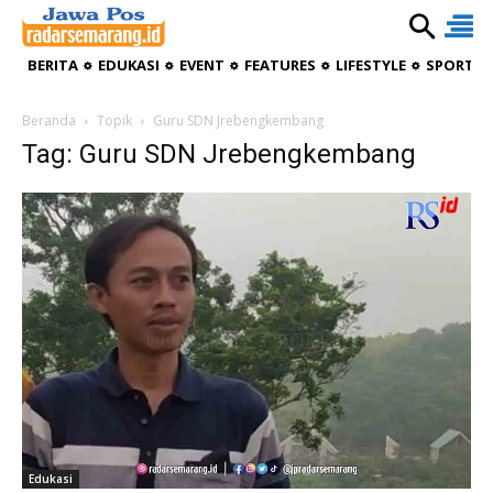
BERITA
EDUKASI
EVENT
FEATURES
LIFESTYLE
SPORTIV
Beranda
Topik
Guru SDN Jrebengkembang
Tag: Guru SDN Jrebengkembang
Edukasi