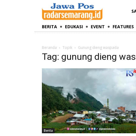
S
BERITA
EDUKASI
EVENT
FEATURES
Beranda
Topik
Gunung dieng waspada
Tag: gunung dieng wa
Berita