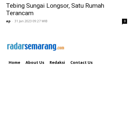
Tebing Sungai Longsor, Satu Rumah
Terancam
ap
-
31 Jan 2023 09:27 WIB
0
Home
About Us
Redaksi
Contact Us