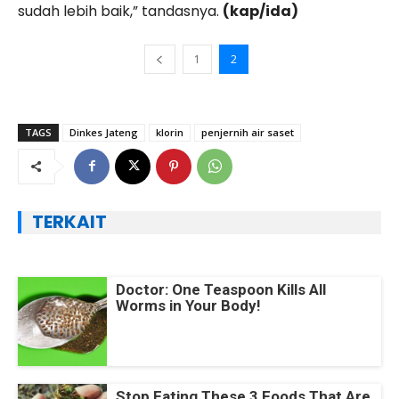
sudah lebih baik,” tandasnya.
(kap
/ida
)
1
2
TAGS
Dinkes Jateng
klorin
penjernih air saset
TERKAIT
Doctor: One Teaspoon Kills All
Worms in Your Body!
Stop Eating These 3 Foods That Are