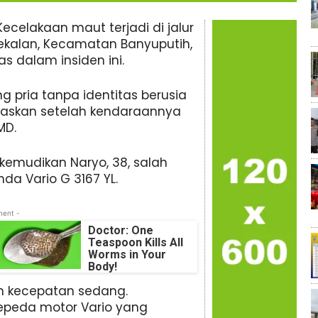
ecelakaan maut terjadi di jalur
ekalan, Kecamatan Banyuputih,
s dalam insiden ini.
ang pria tanpa identitas berusia
naskan setelah kendaraannya
MD.
kemudikan Naryo, 38, salah
a Vario G 3167 YL.
ment -
Doctor: One
Teaspoon Kills All
Worms in Your
Body!
an kecepatan sedang.
epeda motor Vario yang