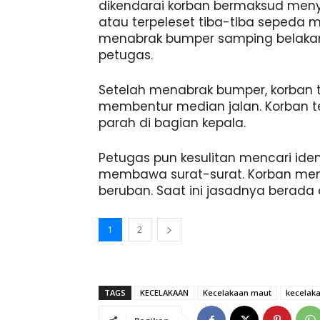
dikendarai korban bermaksud meny
atau terpeleset tiba-tiba sepeda 
menabrak bumper samping belakang
petugas.
Setelah menabrak bumper, korban 
membentur median jalan. Korban t
parah di bagian kepala.
Petugas pun kesulitan mencari iden
membawa surat-surat. Korban mem
beruban. Saat ini jasadnya berada 
1
2
TAGS
KECELAKAAN
Kecelakaan maut
kecelak