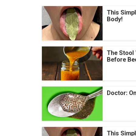
This Simp
Body!
The Stool 
Before Be
Doctor: On
This Simp