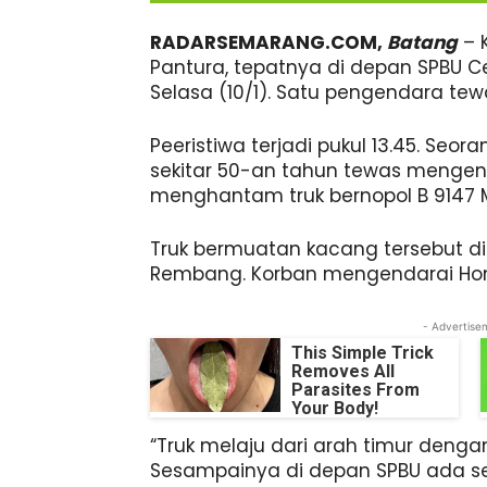
RADARSEMARANG.COM,
Batang
– K
Pantura, tepatnya di depan SPBU C
Selasa (10/1). Satu pengendara tewa
Peeristiwa terjadi pukul 13.45. Seor
sekitar 50-an tahun tewas menge
menghantam truk bernopol B 9147 
Truk bermuatan kacang tersebut di
Rembang. Korban mengendarai Hond
- Advertise
This Simple Trick
Removes All
Parasites From
Your Body!
“Truk melaju dari arah timur deng
Sesampainya di depan SPBU ada s