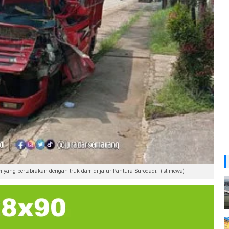
 yang bertabrakan dengan truk dam di jalur Pantura Surodadi. (Istimewa)