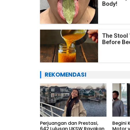
Body!
The Stool 
Before Be
REKOMENDASI
Perjuangan dan Prestasi,
Begini 
642 Lulusan UKSW Rayakan
Motor 