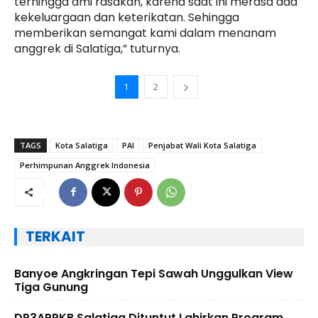
terhingga ami rasakan, karena saat ini merasa ada
kekeluargaan dan keterikatan. Sehingga
memberikan semangat kami dalam menanam
anggrek di Salatiga,” tuturnya.
1
2
TAGS
Kota Salatiga
PAI
Penjabat Wali Kota Salatiga
Perhimpunan Anggrek Indonesia
TERKAIT
Banyoe Angkringan Tepi Sawah Unggulkan View
Tiga Gunung
DP3APPKB Salatiga Dituntut Lahirkan Program