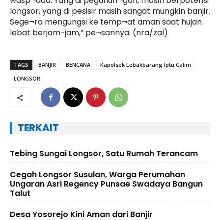
wasp¬ada. Yang di pegunun¬gan, masih berpotensi
longsor, yang di pesisir masih sangat mungkin banjir.
Sege¬ra mengungsi ke temp¬at aman saat hujan
lebat berjam-jam,” pe¬sannya. (nra/zal)
TAGS
BANJIR
BENCANA
Kapolsek Lebakbarang Iptu Calim
LONGSOR
TERKAIT
Tebing Sungai Longsor, Satu Rumah Terancam
Cegah Longsor Susulan, Warga Perumahan
Ungaran Asri Regency Punsae Swadaya Bangun
Talut
Desa Yosorejo Kini Aman dari Banjir