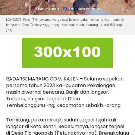
LONGSOR: Polisi, TNI, bersama warga saat bekerja bakti membe¬rsihkan material
lon¬gsor di Desa Tembela¬nggunung, Kecamatan Lebakbarang, Jumat (6/1) pagi.
(IST)
RADARSEMARANG.COM, KAJEN – Selama sepekan
pertama tahun 2023 Ka¬bupaten Pekalongan
masih diwarnai bencana. Banjir dan longsor.
Terbaru, longsor terjadi di Desa
Tembelanggunu¬ng, Kecamatan Lebakb¬arang.
Terhitung, pekan ini saja sudah terjadi tujuh kali
longsor di Kota Santri. Sebelumnya, longsor terjadi
di Desa Tlo¬gopakis (Petungkriyo¬no), Brengkolang