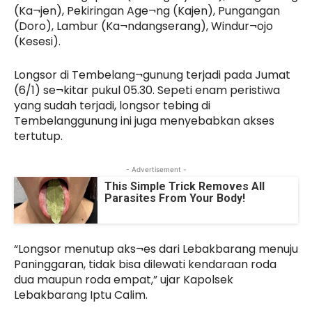
(Ka¬jen), Pekiringan Age¬ng (Kajen), Pungangan
(Doro), Lambur (Ka¬ndangserang), Windur¬ojo
(Kesesi).
Longsor di Tembelang¬gunung terjadi pada Jumat
(6/1) se¬kitar pukul 05.30. Sepeti enam peristiwa
yang sudah terjadi, longsor tebing di
Tembelanggunung ini juga menyebabkan akses
tertutup.
- Advertisement -
This Simple Trick Removes All
Parasites From Your Body!
“Longsor menutup aks¬es dari Lebakbarang menuju
Paninggaran, tidak bisa dilewati kendaraan roda
dua maupun roda empat,” ujar Kapolsek
Lebakbarang Iptu Calim.