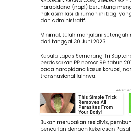
RADARSEMARANG.COM, SEMARANG – Aw
narapidana (napi) beruntung meng
hak asimilasi di rumah ini bagi ya
dan administratif.
Minimal, telah menjalani setengah
dari tanggal 30 Juni 2023.
Kepala Lapas Semarang Tri Sapto
berdasarkan PP nomor 99 tahun 2012,
pada narapidana kasus korupsi, nar
transnasional lainnya.
- Advertise
This Simple Trick
Removes All
Parasites From
Your Body!
Bukan merupakan residivis, pembu
pencurian dengan kekerasan Pasal 