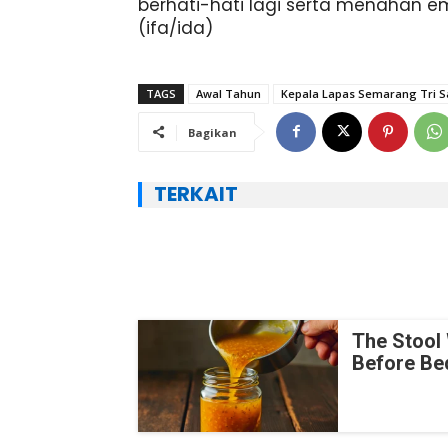
berhati-hati lagi serta menahan em
(ifa/ida)
TAGS
Awal Tahun
Kepala Lapas Semarang Tri S
Bagikan
TERKAIT
The Stool 
Before Be