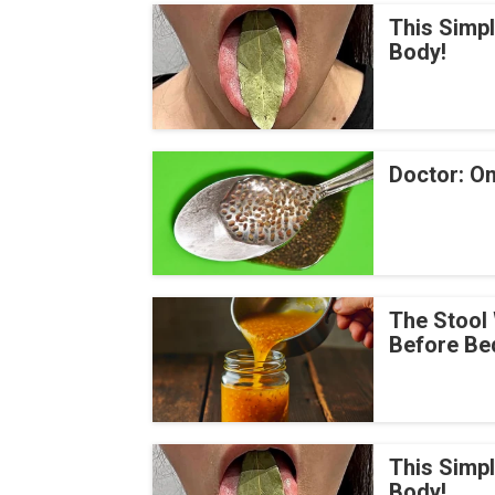
This Simp
Body!
Doctor: On
The Stool 
Before Be
This Simp
Body!