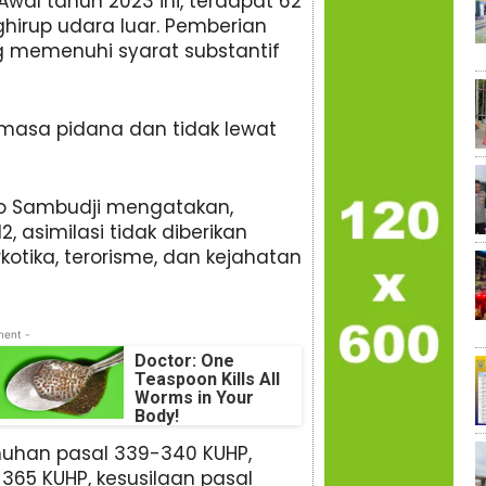
al tahun 2023 ini, terdapat 62
hirup udara luar. Pemberian
ng memenuhi syarat substantif
 masa pidana dan tidak lewat
no Sambudji mengatakan,
 asimilasi tidak diberikan
kotika, terorisme, dan kejahatan
ment -
Doctor: One
Teaspoon Kills All
Worms in Your
Body!
nuhan pasal 339-340 KUHP,
365 KUHP, kesusilaan pasal