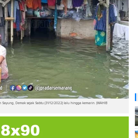
Sayung, Demak sejak Sabtu (31/12/2022) lalu hingga kemarin. (WAHIB