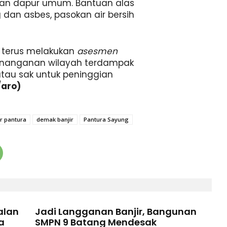
rian dapur umum. Bantuan alas
 dan asbes, pasokan air bersih
 terus melakukan
asesmen
nanganan wilayah terdampak
 atau sak untuk peninggian
/aro)
ir pantura
demak banjir
Pantura Sayung
alan
Jadi Langganan Banjir, Bangunan
a
SMPN 9 Batang Mendesak