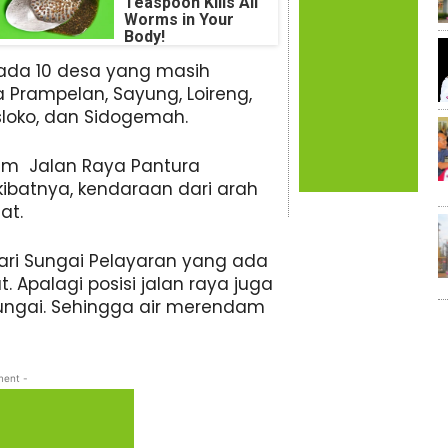
Teaspoon Kills All
Worms in Your
Body!
da 10 desa yang masih
a Prampelan, Sayung, Loireng,
lsloko, dan Sidogemah.
am Jalan Raya Pantura
batnya, kendaraan dari arah
at.
ari Sungai Pelayaran yang ada
. Apalagi posisi jalan raya juga
ungai. Sehingga air merendam
ment -