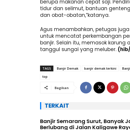
berupa makanan cepat saji. Pendi
tidur dan selimut, bantuan genteng
dan obat-obatan,”katanya.
Agus menambahkan, petugas juga
untuk mencatat perkembangan pe
banjir. Selain itu, memasok karung
tanggul sungai yang meluber.
(hib
TAGS
Banjir Demak
banjir demak terkini
Banj
top
Bagikan
TERKAIT
Banjir Semarang Surut, Banyak J
Berlubang di Jalan Kaligawe Ray