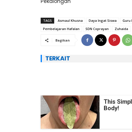
Pekalongan
TAGS
Asmaul Khusna
Daya Ingat Siswa
Guru 
Pembelajaran Hafalan
SDN Coprayan
Zuhaida
Bagikan
TERKAIT
This Simp
Body!