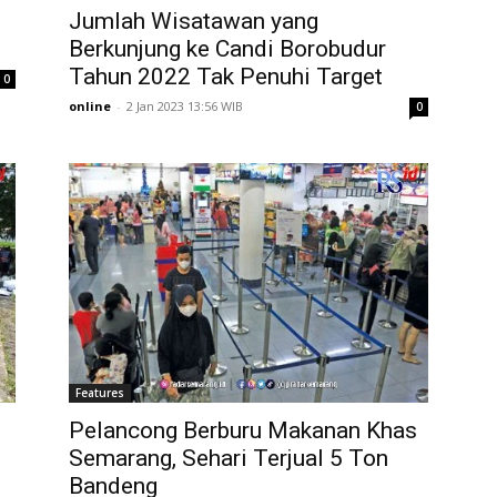
Jumlah Wisatawan yang
Berkunjung ke Candi Borobudur
Tahun 2022 Tak Penuhi Target
0
online
-
2 Jan 2023 13:56 WIB
0
Features
Pelancong Berburu Makanan Khas
Semarang, Sehari Terjual 5 Ton
Bandeng