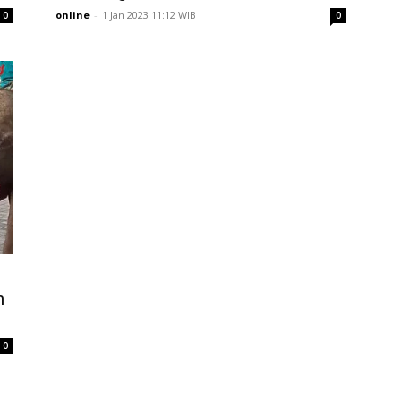
online
-
1 Jan 2023 11:12 WIB
0
0
n
0