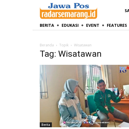
S
BERITA
EDUKASI
EVENT
FEATURES
Beranda
Topik
Wisatawan
Tag: Wisatawan
Berita