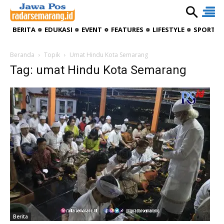
BERITA
EDUKASI
EVENT
FEATURES
LIFESTYLE
SPORTIV
Beranda
Topik
Umat Hindu Kota Semarang
Tag: umat Hindu Kota Semarang
Berita