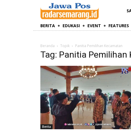
S
BERITA
EDUKASI
EVENT
FEATURES
Beranda
Topik
Panitia Pemilihan Kecamatan
Tag: Panitia Pemiliha
Berita