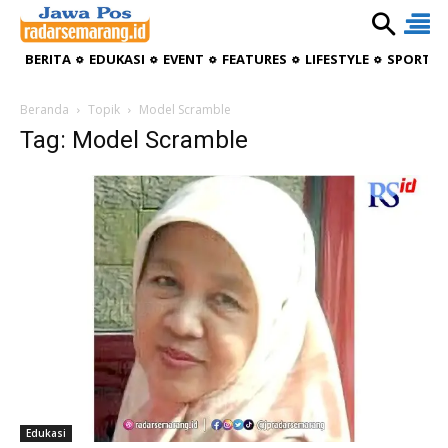
BERITA
EDUKASI
EVENT
FEATURES
LIFESTYLE
SPORTIV
Beranda
Topik
Model Scramble
Tag: Model Scramble
Edukasi