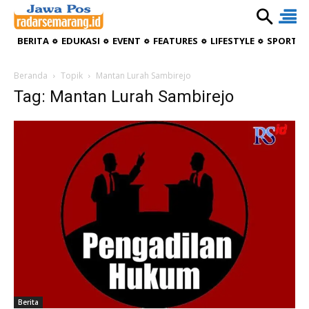
BERITA
EDUKASI
EVENT
FEATURES
LIFESTYLE
SPORTIV
Beranda
Topik
Mantan Lurah Sambirejo
Tag: Mantan Lurah Sambirejo
Berita