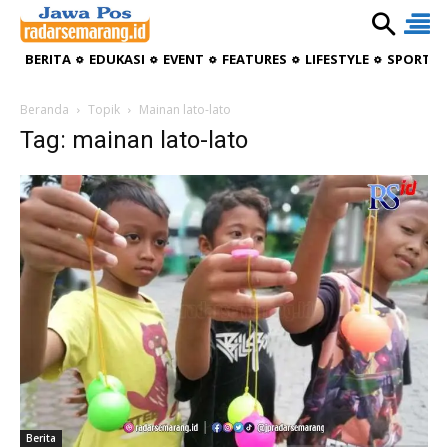
BERITA
EDUKASI
EVENT
FEATURES
LIFESTYLE
SPORTIV
Beranda
Topik
Mainan lato-lato
Tag: mainan lato-lato
Berita