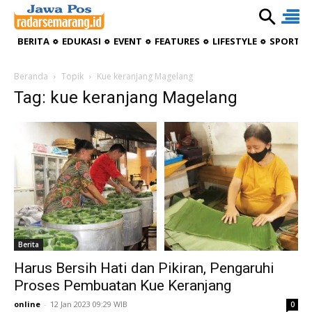
BERITA
EDUKASI
EVENT
FEATURES
LIFESTYLE
SPORTIV
Beranda
Topik
Kue keranjang Magelang
Tag: kue keranjang Magelang
Berita
Harus Bersih Hati dan Pikiran, Pengaruhi
Proses Pembuatan Kue Keranjang
online
-
12 Jan 2023 09:29 WIB
0