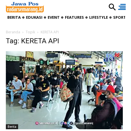
BERITA
EDUKASI
EVENT
FEATURES
LIFESTYLE
SPORTIV
Beranda
Topik
KERETA API
Tag: KERETA API
Berita