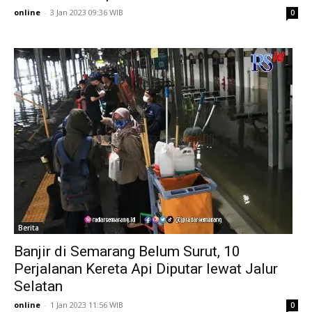
online
-
3 Jan 2023 09:36 WIB
0
Berita
Banjir di Semarang Belum Surut, 10
Perjalanan Kereta Api Diputar lewat Jalur
Selatan
online
-
1 Jan 2023 11:56 WIB
0